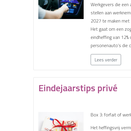
Werkgevers die een 
stellen aan werknemer
2027 te maken met e
Het gaat om een z
eindheffing van 12%
personenauto’s die o
Lees verder
Eindejaarstips privé
Box 3: forfait of wer
Het heffingsvrij ver