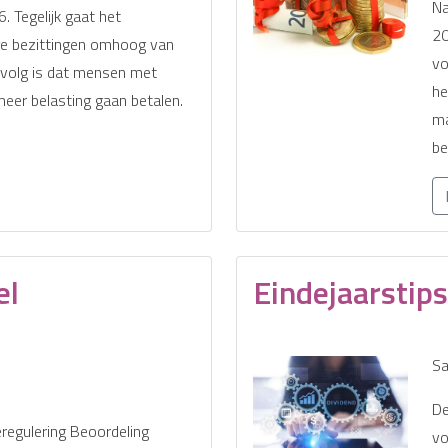
Na
. Tegelijk gaat het
20
e bezittingen omhoog van
vo
evolg is dat mensen met
he
meer belasting gaan betalen.
ma
be
el
Eindejaarstips
Sa
De
regulering Beoordeling
vo