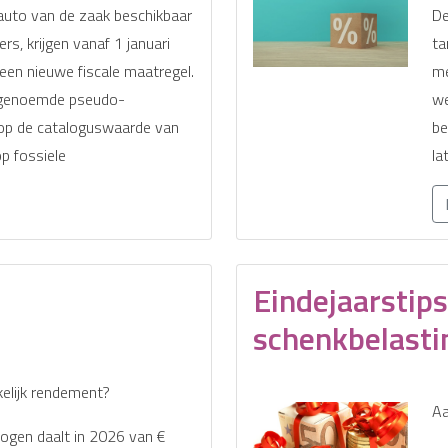
auto van de zaak beschikbaar
De
s, krijgen vanaf 1 januari
ta
en nieuwe fiscale maatregel.
me
ogenoemde pseudo-
we
 op de cataloguswaarde van
be
p fossiele
la
Eindejaarstips
schenkbelasti
kelijk rendement?
Aa
mogen daalt in 2026 van €