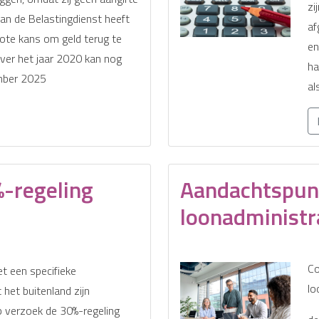
zi
van de Belastingdienst heeft
af
ote kans om geld terug te
en
over het jaar 2020 kan nog
ha
mber 2025
al
%-regeling
Aandachtspunt
loonadministr
Co
 een specifieke
lo
 het buitenland zijn
 verzoek de 30%-regeling