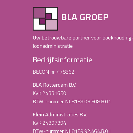
BLA GROEP
Uw betrouwbare partner voor boekhouding
loonadministratie
Bedrijfsinformatie
BECON nr. 478362
BLA Rotterdam B.V.
KvK 24331650
BTW-nummer NL8189.03.508.B.01
Klein Administraties B.V.
KvK 24397394
BTW-nummer NL8159.92.464.B.01