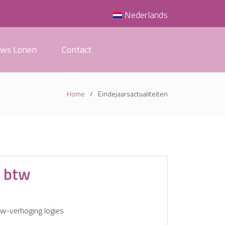
Nederlands
uws Lonen
Contact
Home
Eindejaarsactualiteiten
s btw
w-verhoging logies