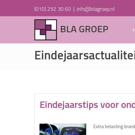
(010) 292 30 60
|
info@blagroep.nl
BLA GROEP
Eindejaarsactualite
Eindejaarstips voor o
Extra belasting bran