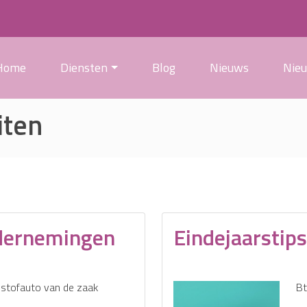
Home
Diensten
Blog
Nieuws
Nie
iten
ndernemingen
Eindejaarstip
dstofauto van de zaak
Bt