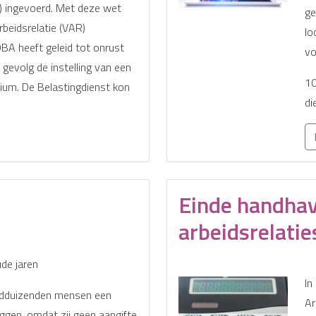
) ingevoerd. Met deze wet
ge
arbeidsrelatie (VAR)
lo
BA heeft geleid tot onrust
vo
 gevolg de instelling van een
10
um. De Belastingdienst kon
di
Einde handha
arbeidsrelatie
de jaren
In
erdduizenden mensen een
Ar
iggen, omdat zij geen aangifte