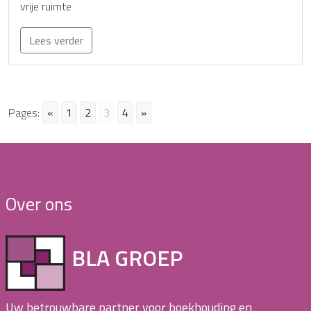
vrije ruimte
Lees verder
Pages:
«
1
2
3
4
»
Over ons
BLA GROEP
Uw betrouwbare partner voor boekhouding en