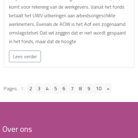
komt voor rekening van de werkgevers. Vanuit het fonds
betaalt het UWV uitkeringen aan arbeidsongeschikte
werknemers. Evenals de AOW is het Aof een zogenaamd
omslagstelsel. Dat wil zeggen dat er niet wordt gespaard
in het fonds, maar dat de hoogte
Lees verder
Pages:
1
2
3
4
5
6
7
8
9
10
»
Over ons