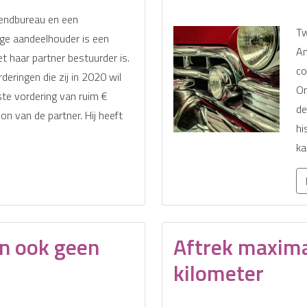
tzendbureau en een
Tw
nige aandeelhouder is een
Am
 haar partner bestuurder is.
co
eringen die zij in 2020 wil
Om
te vordering van ruim €
de
on van de partner. Hij heeft
hi
ka
n ook geen
Aftrek maxima
kilometer