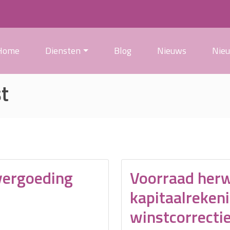
Home
Diensten
Blog
Nieuws
Nie
t
vergoeding
Voorraad herw
kapitaalrekeni
winstcorrecti