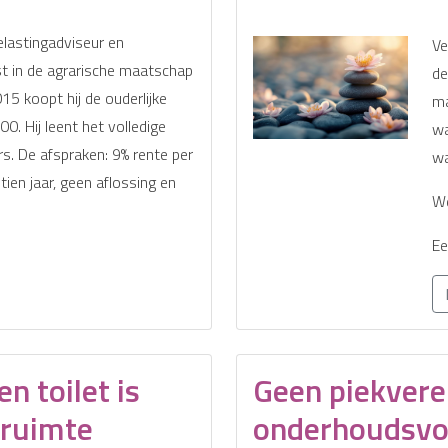
lastingadviseur en
Ve
st in de agrarische maatschap
de
015 koopt hij de ouderlijke
ma
0. Hij leent het volledige
wa
rs. De afspraken: 9% rente per
wa
 tien jaar, geen aflossing en
We
Ee
 toilet is
Geen piekverei
kruimte
onderhoudsvo