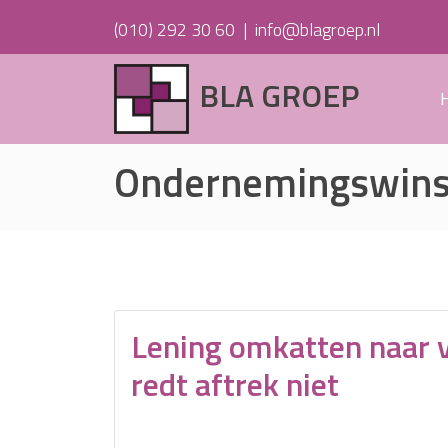
(010) 292 30 60
|
info@blagroep.nl
BLA GROEP
Ondernemingswins
Lening omkatten naar 
redt aftrek niet