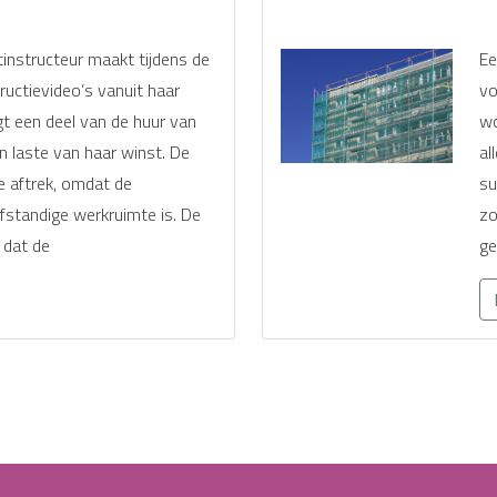
tinstructeur maakt tijdens de
Ee
uctievideo’s vanuit haar
vo
t een deel van de huur van
wo
 laste van haar winst. De
al
e aftrek, omdat de
su
standige werkruimte is. De
zo
 dat de
ge