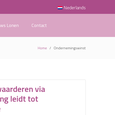
Nederlands
uws Lonen
Contact
Home
Ondernemingswinst
aarderen via
ng leidt tot
e