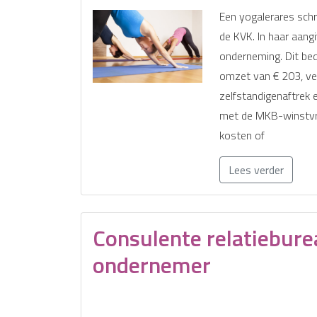
Een yogalerares schrij
de KVK. In haar aangif
onderneming. Dit be
omzet van € 203, v
zelfstandigenaftrek 
met de MKB-winstvrij
kosten of
Lees verder
Consulente relatiebur
ondernemer