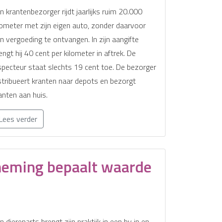
n krantenbezorger rijdt jaarlijks ruim 20.000
lometer met zijn eigen auto, zonder daarvoor
n vergoeding te ontvangen. In zijn aangifte
engt hij 40 cent per kilometer in aftrek. De
specteur staat slechts 19 cent toe. De bezorger
stribueert kranten naar depots en bezorgt
anten aan huis.
Lees verder
neming bepaalt waarde
n dierenarts brengt zijn praktijk in een bv in en