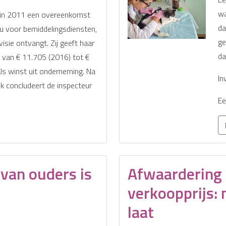
wa
t in 2011 een overeenkomst
da
u voor bemiddelingsdiensten,
ge
isie ontvangt. Zij geeft haar
da
 van € 11.705 (2016) tot €
ls winst uit onderneming. Na
In
 concludeert de inspecteur
Ee
 van ouders is
Afwaardering 
verkoopprijs: n
laat