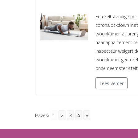
Een zelfstandig spor
coronalockdown instr
woonkamer. Zij breng
haar appartement ten
inspecteur weigert d
woonkamer geen zelf
onderneemster stelt
Lees verder
Pages:
1
2
3
4
»