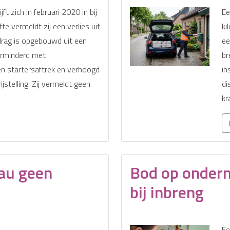
ft zich in februari 2020 in bij
Ee
te vermeldt zij een verlies uit
ki
drag is opgebouwd uit een
ee
erminderd met
br
en startersaftrek en verhoogd
in
stelling. Zij vermeldt geen
di
kr
eau geen
Bod op onder
bij inbreng
Ee