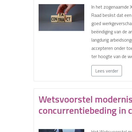
In het zogenaamde X
Raad beslist dat ee
goed werkgeverschap
beëindiging van de 
langdurig arbeidson
accepteren onder to
ter hoogte van de we
Lees verder
Wetsvoorstel modernis
concurrentiebeding in 
Het Wetsvoorstel mo