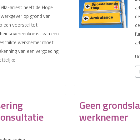
ella-arrest heeft de Hoge
ar
n werkgever op grond van
de
 een voorstel tot
de
arbeidsovereenkomst van een
fu
geschikte werknemer moet
ar
ekenning van een vergoeding
Ui
ttelijke
ering
Geen grondsla
consultatie
werknemer
dernisering