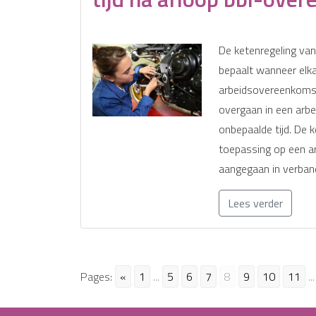
De ketenregeling van
bepaalt wanneer elk
arbeidsovereenkomst
overgaan in een arb
onbepaalde tijd. De k
toepassing op een a
aangegaan in verban
Lees verder
Pages:
«
1
...
5
6
7
8
9
10
11
...