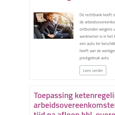
De rechtbank heeft 
de arbeidsovereenk
ontbonden wegens ve
werknemer is in het 
een auto ter beschik
heeft aan de werkgev
privégebruik auto
Lees verder
Toepassing ketenregel
arbeidsovereenkomste
tijd na afloop bbl-ove