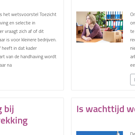
is het wetsvoorstel Toezicht
On
ving en selectie in
om
 vraagt zich af of dit
te
r is voor kleinere bedrijven.
re
heeft in dat kader
ni
art van de handhaving wordt
ar
aar na
ee
 bij
Is wachttijd 
rekking
De