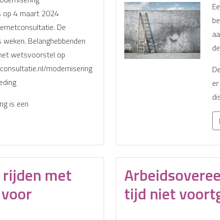
Ee
is op 4 maart 2024
be
ternetconsultatie. De
aa
es weken. Belanghebbenden
de
het wetsvoorstel op
consultatie.nl/modernisering
De
eding
er
di
ng is een
 rijden met
Arbeidsovere
 voor
tijd niet voor