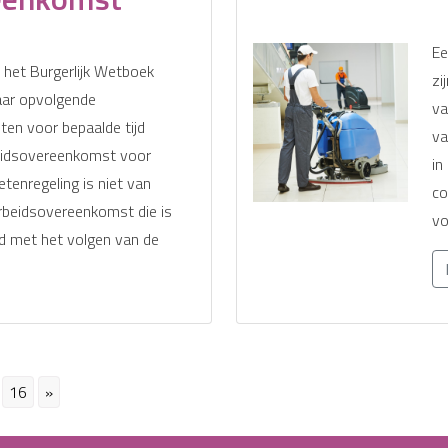
Ee
 het Burgerlijk Wetboek
zi
aar opvolgende
va
en voor bepaalde tijd
va
eidsovereenkomst voor
in
etenregeling is niet van
co
rbeidsovereenkomst die is
vo
d met het volgen van de
16
»