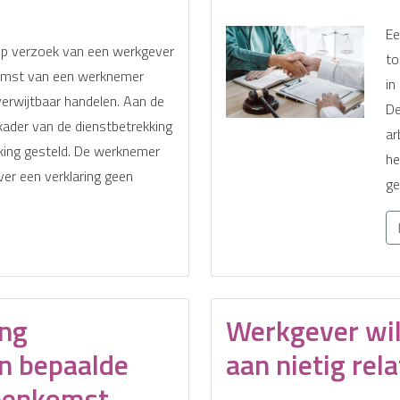
Ee
op verzoek van een werkgever
to
omst van een werknemer
in
rwijtbaar handelen. Aan de
De
kader van de dienstbetrekking
ar
king gesteld. De werknemer
he
er een verklaring geen
ge
ing
Werkgever wi
n bepaalde
aan nietig rel
reenkomst